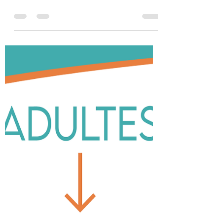
CaninOsmose
9 nov. 2021
5 min de lecture
"Je veux un chien"
Quelques pistes de réflexions pour
choisir son chien