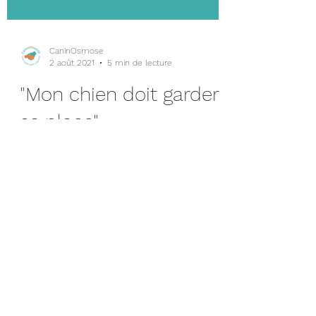
CaninOsmose
2 août 2021
5 min de lecture
"Mon chien doit garder
sa place"
Explications de la dominance chez le
chien