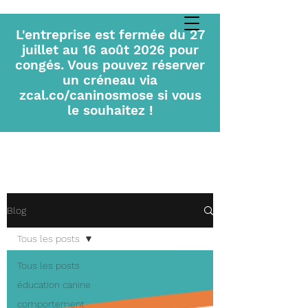
L'entreprise est fermée du 27
juillet au 16 août 2026 pour
congés. Vous pouvez réserver
un créneau via
zcal.co/caninosmose si vous
le souhaitez !
Blog
Tous les posts
Tous les posts
éducation canine
comportement