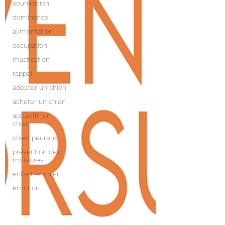
soumission
dominance
alimentation
occupation
mastication
rappel
adopter un chien
acheter un chien
accueillir un
chien
chien peureux
prévention des
morsures
enfant et chien
émotion