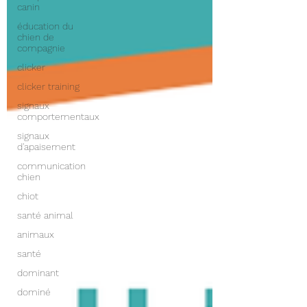
canin
éducation du
chien de
compagnie
clicker
clicker training
signaux
comportementaux
signaux
d'apaisement
communication
chien
chiot
santé animal
animaux
santé
dominant
dominé