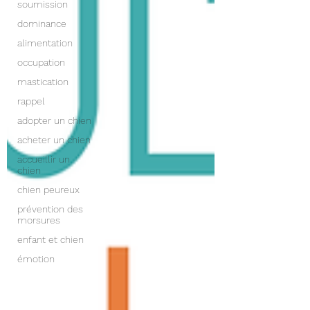
soumission
dominance
alimentation
occupation
mastication
rappel
adopter un chien
acheter un chien
accueillir un
chien
chien peureux
prévention des
morsures
enfant et chien
émotion